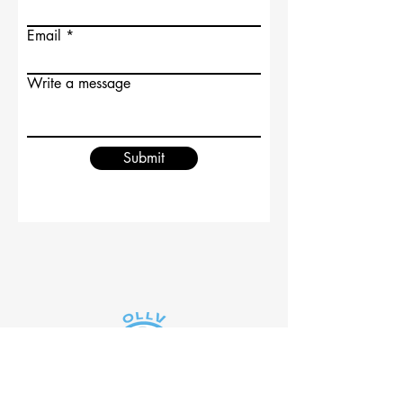
Email
Write a message
Submit
™