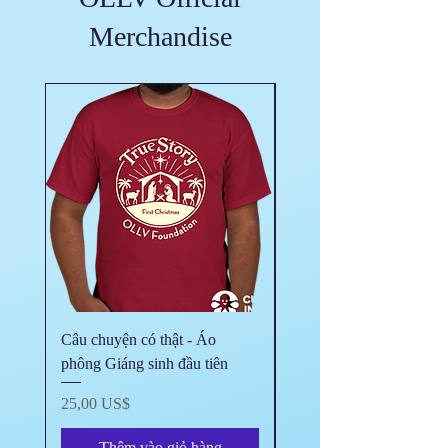
Merchandise
Câu chuyện có thật - Áo
Tượng Linh Đài Đức M
phông Giáng sinh đầu tiên
Vang
Giá
Giá
25,00 US$
125,00 US$
Thêm vào giỏ hàng