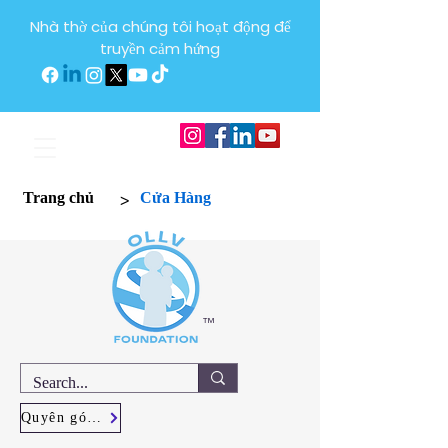
Nhà thờ của chúng tôi hoạt động để
truyền cảm hứng
>
Trang chủ
Cửa Hàng
™
Quyên góp ngay