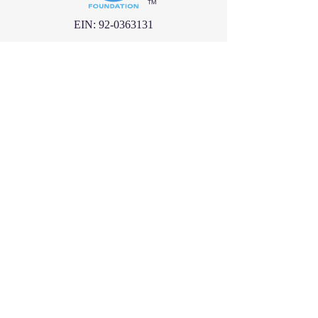
™
EIN:
92-0363131
Chính sách bảo mật
Điều Khoản Sử Dụng
ĐƯỜNG DẪN NHANH
Website của Chúng tôi
Thánh Callistus
Rượu La Vang
Our Lady at the Center