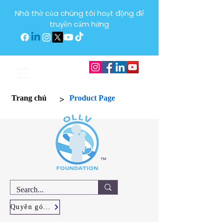
Nhà thờ của chúng tôi hoạt động để
truyền cảm hứng
>
Trang chủ
Product Page
™
Quyên góp ngay