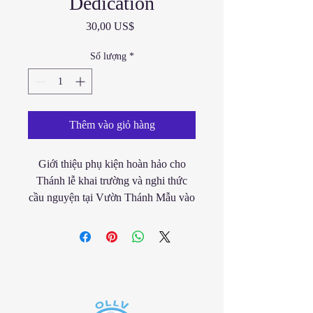
Dedication
Giá
30,00 US$
Số lượng
*
Thêm vào giỏ hàng
Giới thiệu phụ kiện hoàn hảo cho
Thánh lễ khai trường và nghi thức
cầu nguyện tại Vườn Thánh Mẫu vào
ngày 29 tháng 5 - Mũ Panama Nam.
Được làm từ chất liệu sợi tự nhiên
cao cấp, chiếc mũ này không chỉ
thanh lịch mà còn vô cùng thiết thực
cho các sự kiện ngoài trời. Thiết kế
cổ điển và vẻ đẹp vượt thời gian của