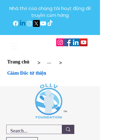
Nhà thờ của chúng tôi hoạt động để
truyền cảm hứng
>
>
Trang chủ
...
Giám Đốc từ thiện
™