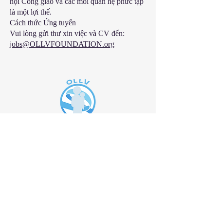
hội Công giáo và các mối quan hệ phức tạp
là một lợi thế.
Cách thức Ứng tuyển
Vui lòng gửi thư xin việc và CV đến:
jobs@OLLVFOUNDATION.org
™
EIN:
92-0363131
Chính sách bảo mật
Điều Khoản Sử Dụng
ĐƯỜNG DẪN NHANH