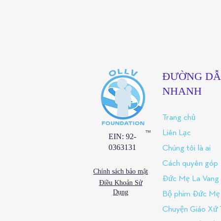
ĐƯỜNG D
NHANH
Trang chủ
™
Liên Lạc
EIN: 92-
0363131
Chúng tôi là ai
Cách quyên góp
Chính sách bảo mật
Đức Mẹ La Vang
Điều Khoản Sử
Dụng
Bộ phim Đức Mẹ 
Chuyện Giáo Xứ 