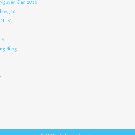
t Nguyên Đán 2026
húng tôi
 OLLV
LLV
ộng đồng
V