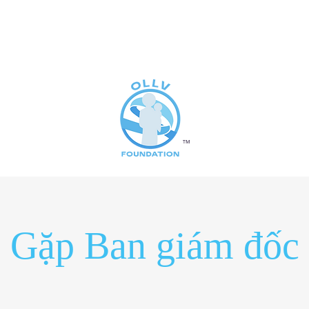
ảm
™
Gặp Ban giám đốc