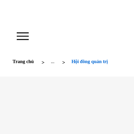
Nhà thờ của chúng tôi hoạt động để truyền c
hứng
>
>
Trang chủ
...
Hội đồng quản trị