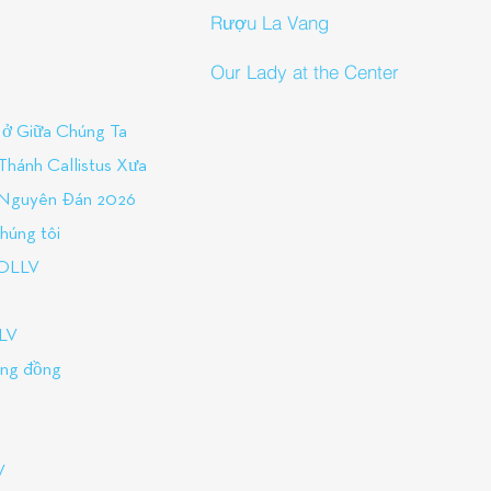
Rượu La Vang
Our Lady at the Center
ở Giữa Chúng Ta
Thánh Callistus Xưa
t Nguyên Đán 2026
húng tôi
 OLLV
LLV
ộng đồng
V