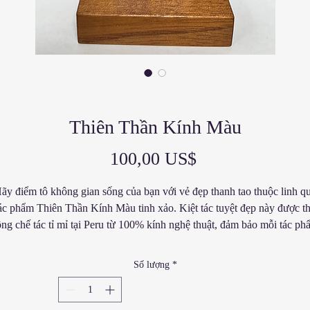
Thiên Thần Kính Màu
Giá
100,00 US$
ãy điểm tô không gian sống của bạn với vẻ đẹp thanh tao thuộc linh q
ác phẩm Thiên Thần Kính Màu tinh xảo. Kiệt tác tuyệt đẹp này được t
ng chế tác tỉ mỉ tại Peru từ 100% kính nghệ thuật, đảm bảo mỗi tác p
ều độc bản và duy nhất. Những đường nét tinh xảo cùng sắc màu rực 
ủa thiên thần mang đến vẻ duyên dáng và thẩm mỹ cho mọi không gia
Số lượng
*
ù dùng để chiêm nghiệm cá nhân hay làm quà tặng cho người thân yê
đây đều là tuyệt phẩm nghệ thuật tôn giáo vượt thời gian cho mọi bộ sư
p. Hãy để Thiên Thần Kính Màu này trở thành lời nhắc nhở về đức tin