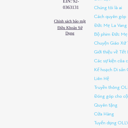
EIN: 92-
0363131
Chúng tôi là ai
Cách quyên góp
Chính sách bảo mật
Đức Mẹ La Vang
Điều Khoản Sử
Dụng
Bộ phim Đức Mẹ 
Chuyện Giáo Xứ 
Giới thiệu về Tế
Các sự kiện của c
Kế hoạch Di sản
Liên Hệ
Truyền thông O
Đóng góp cho c
Quyên tặng
Cửa Hàng
Tuyển dụng OLL