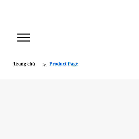
Nhà thờ của chúng tôi hoạt động để truyền c
hứng
>
Trang chủ
Product Page