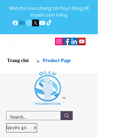
Nhà thờ của chúng tôi hoạt động để
truyền cảm hứng
>
Trang chủ
Product Page
™
Quyên góp ngay