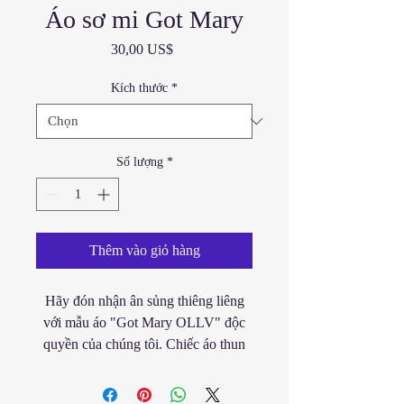
Áo sơ mi Got Mary
Giá
30,00 US$
Kích thước
*
Số lượng
*
Thêm vào giỏ hàng
Hãy đón nhận ân sủng thiêng liêng
với mẫu áo "Got Mary OLLV" độc
quyền của chúng tôi. Chiếc áo thun
thiết kế độc đáo này là sự tôn vinh
tình yêu, đức tin và sự kết nối vĩnh