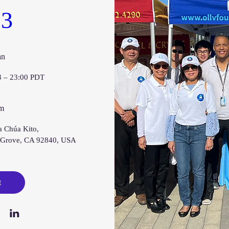
23
an
3 – 23:00 PDT
ểm
a Chúa Kito
, 
 Grove, CA 92840, USA
t