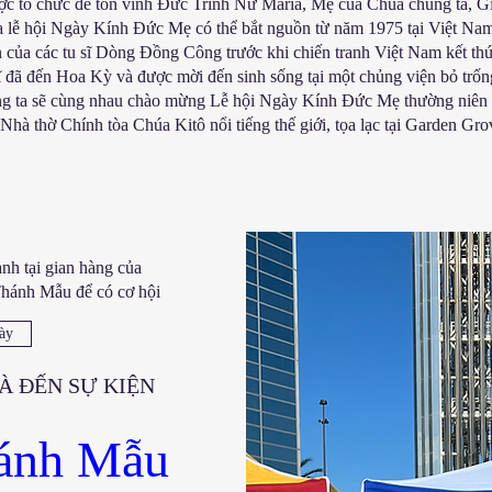
ợc tổ chức để tôn vinh Đức Trinh Nữ Maria, Mẹ của Chúa chúng ta, Gi
 lễ hội Ngày Kính Đức Mẹ có thể bắt nguồn từ năm 1975 tại Việt Nam
n của các tu sĩ Dòng Đồng Công trước khi chiến tranh Việt Nam kết th
ĩ đã đến Hoa Kỳ và được mời đến sinh sống tại một chủng viện bỏ trốn
g ta sẽ cùng nhau chào mừng Lễ hội Ngày Kính Đức Mẹ thường niên l
 Nhà thờ Chính tòa Chúa Kitô nổi tiếng thế giới, tọa lạc tại Garden Grov
nh tại gian hàng của
Thánh Mẫu để có cơ hội
ày
À ĐẾN SỰ KIỆN
ánh Mẫu 