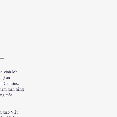
ôn vinh Mẹ
 dự án
Callistus.
thăm gian hàng
ởng một
 giáo Việt