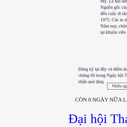
Mỹ. Lễ hội đư
Nguồn gốc của
đến cuộc di tả
1975. Các tu s
Năm nay, chún
tại khuôn viên
Đăng ký tại đây và điểm da
chúng tôi trong Ngày hội 
nhận quà tặng.
Nhiều ng
CÒN 0 NGÀY NỮA L
Đại hội Th