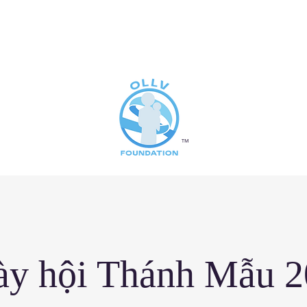
ảm
™
ày hội Thánh Mẫu 2