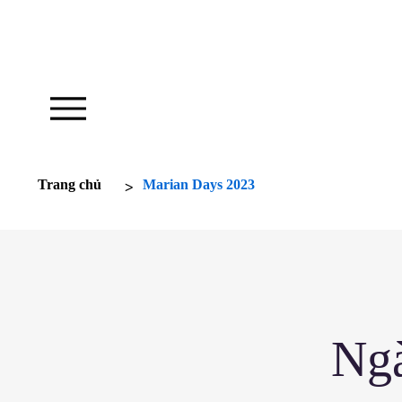
Nhà thờ của chúng tôi hoạt động để truyền c
hứng
>
Trang chủ
Marian Days 2023
Ng