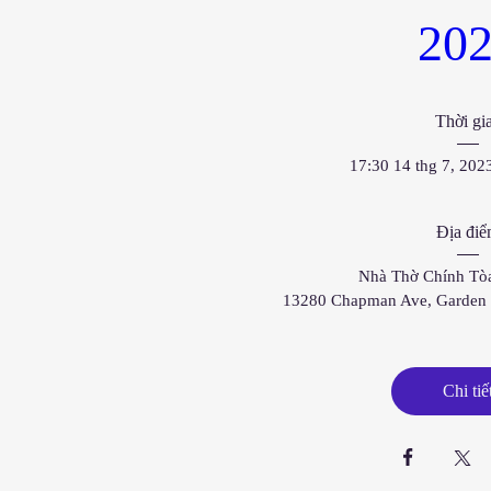
20
Thời gi
17:30 14 thg 7, 202
Địa đi
Nhà Thờ Chính Tò
13280 Chapman Ave, Garden
Chi tiế