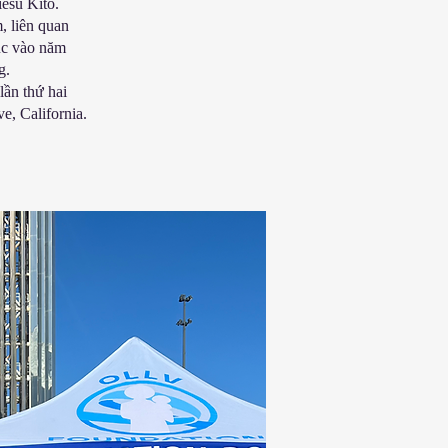
êsu Kitô.
, liên quan
úc vào năm
g.
ần thứ hai
e, California.