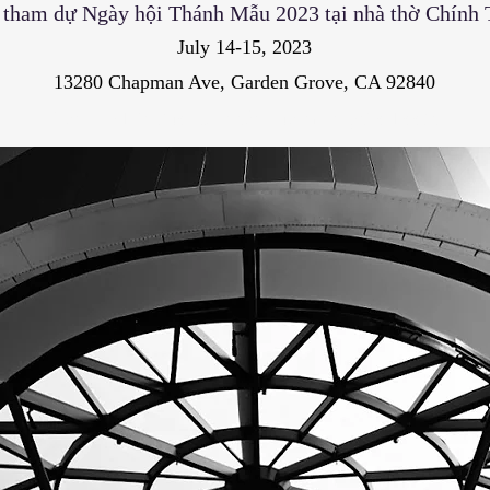
 tham dự Ngày hội Thánh Mẫu 2023 tại nhà thờ Chính
July 14-15, 2023
13280 Chapman Ave, Garden Grove, CA 92840
Đăng ký bên dưới để nhận quá miễn phí ở booth