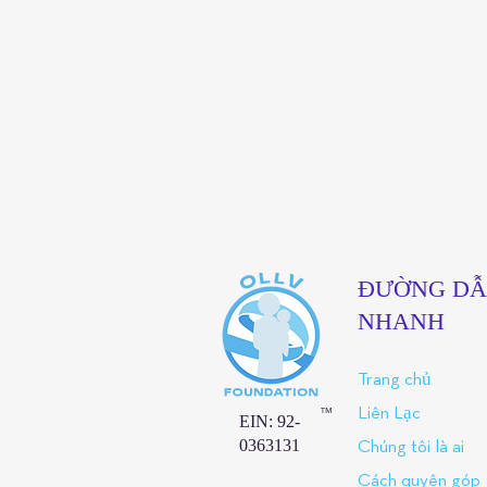
ĐƯỜNG D
NHANH
Trang chủ
™
Liên Lạc
EIN: 92-
0363131
Chúng tôi là ai
Cách quyên góp