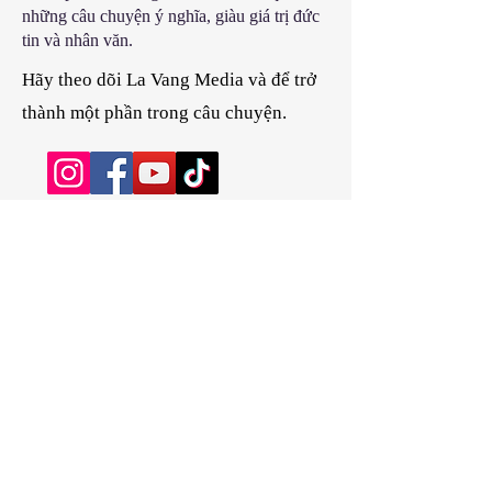
những câu chuyện ý nghĩa, giàu giá trị đức
tin và nhân văn.
Hãy theo dõi La Vang Media và để trở
thành một phần trong câu chuyện.
Giữ Kết Nối
Hãy theo dõi La Vang Media trên các nền tảng
truyền thông xã hội để không bỏ lỡ những câu
chuyện mới, các nội dung đặc sắc và những
khoảnh khắc ý nghĩa của cộng đồng.