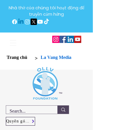
Nhà thờ của chúng tôi hoạt động để
truyền cảm hứng
>
Trang chủ
La Vang Media
™
Quyên góp ngay